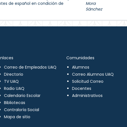
tes de español en condición de
Mora
Sánchez
Enlaces
Comunidades
Correo de Empleados UAQ
Alumnos
Directorio
Correo Alumnos UAQ
TV UAQ
Solicitud Correo
Radio UAQ
Docentes
Calendario Escolar
Administrativos
Bibliotecas
Contraloría Social
Mapa de sitio