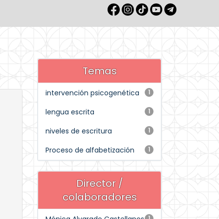
Temas
intervención psicogenética
1
lengua escrita
1
niveles de escritura
1
Proceso de alfabetización
1
Director /
colaboradores
1