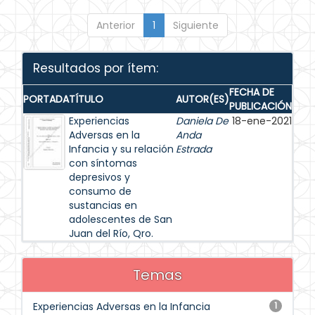
Anterior
1
Siguiente
Resultados por ítem:
FECHA DE
PORTADA
TÍTULO
AUTOR(ES)
PUBLICACIÓN
Experiencias
Daniela De
18-ene-2021
Adversas en la
Anda
Infancia y su relación
Estrada
con síntomas
depresivos y
consumo de
sustancias en
adolescentes de San
Juan del Río, Qro.
Temas
Experiencias Adversas en la Infancia
1