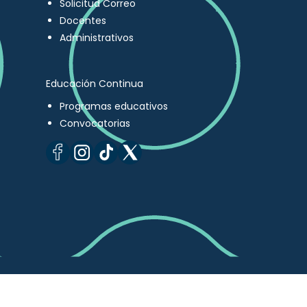
Solicitud Correo
Docentes
Administrativos
Educación Continua
Programas educativos
Convocatorias