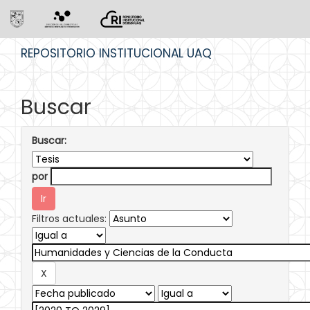
Skip
REPOSITORIO INSTITUCIONAL UAQ
navigation
Buscar
Buscar:
por
Filtros actuales: