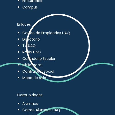
Facultades
Campus
Enlaces
Correo de Empleados UAQ
Directorio
TV UAQ
Radio UAQ
Calendario Escolar
Bibliotecas
Contraloría Social
Mapa de sitio
Comunidades
Alumnos
Correo Alumnos UAQ