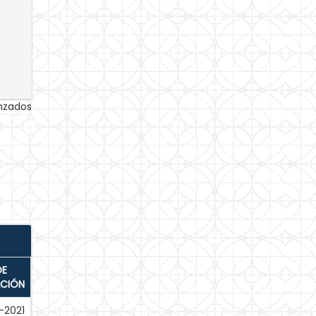
anzados
DE
ACIÓN
-2021