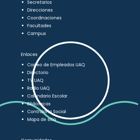
Secretarios
Direcciones
Coordinaciones
Facultades
Campus
Enlaces
Correo de Empleados UAQ
Directorio
TV UAQ
Radio UAQ
Calendario Escolar
Bibliotecas
Contraloría Social
Mapa de sitio