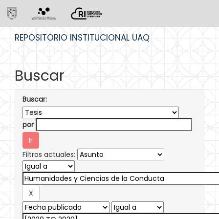
Skip
REPOSITORIO INSTITUCIONAL UAQ
navigation
Buscar
Buscar:
por
Filtros actuales: