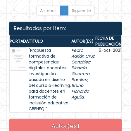
Anterior
1
Siguiente
Resultados por ítem:
FECHA DE
PORTADA
TÍTULO
AUTOR(ES)
PUBLICACIÓN
"Propuesta
Pedro
5-oct-2021
formativa de
Adrián Cruz
competencias
González
;
digitales docentes:
Ricardo
Investigación
Guerrero
basada en diseño
Ramírez
;
del curso b-learning,
Bruno
para docentes en
Pichardo
formación de
Águila
inclusión educativa
CBENEQ "
Autor(es)