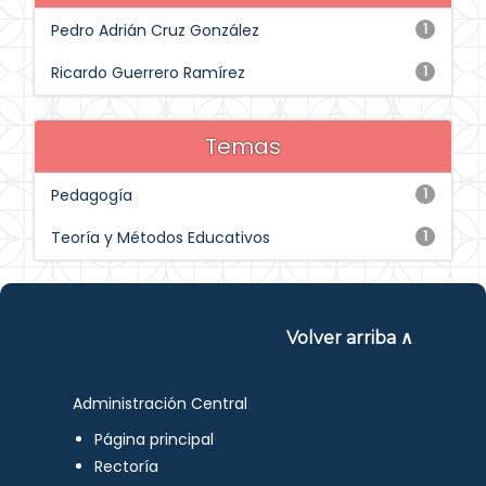
Pedro Adrián Cruz González
1
Ricardo Guerrero Ramírez
1
Temas
Pedagogía
1
Teoría y Métodos Educativos
1
Volver arriba ∧
Administración Central
Página principal
Rectoría