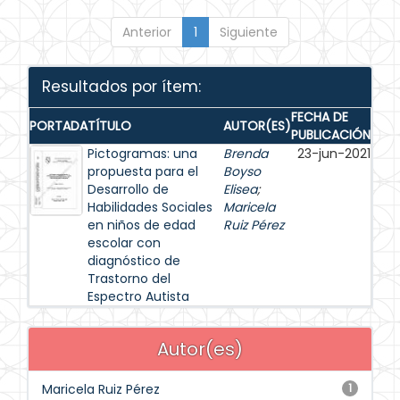
Anterior
1
Siguiente
Resultados por ítem:
FECHA DE
PORTADA
TÍTULO
AUTOR(ES)
PUBLICACIÓN
Pictogramas: una
Brenda
23-jun-2021
propuesta para el
Boyso
Desarrollo de
Elisea
;
Habilidades Sociales
Maricela
en niños de edad
Ruiz Pérez
escolar con
diagnóstico de
Trastorno del
Espectro Autista
Autor(es)
Maricela Ruiz Pérez
1