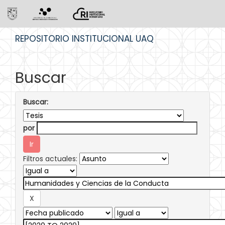
Skip
REPOSITORIO INSTITUCIONAL UAQ
navigation
Buscar
Buscar:
por
Filtros actuales: