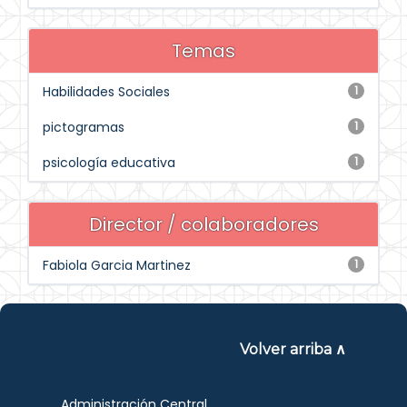
Temas
Habilidades Sociales
1
pictogramas
1
psicología educativa
1
Director / colaboradores
Fabiola Garcia Martinez
1
Volver arriba ∧
Administración Central