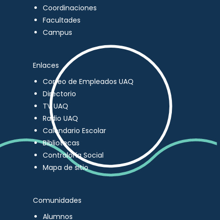
Coordinaciones
Facultades
Campus
Enlaces
Correo de Empleados UAQ
Directorio
TV UAQ
Radio UAQ
Calendario Escolar
Bibliotecas
Contraloría Social
Mapa de sitio
Comunidades
Alumnos