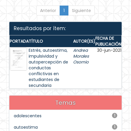
Anterior
1
Siguiente
Resultados por ítem:
FECHA DE
PORTADA
TÍTULO
AUTOR(ES)
PUBLICACIÓN
Estrés, autoestima,
Andrea
30-jun-2021
impulsividad y
Morales
autopercepción de
Osornio
conductas
conflictivas en
estudiantes de
secundaria
Temas
adolescentes
1
autoestima
1