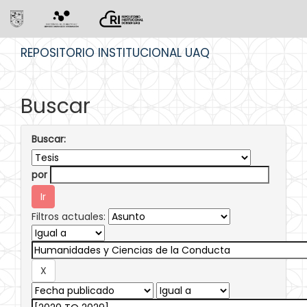
Skip
REPOSITORIO INSTITUCIONAL UAQ
navigation
Buscar
Buscar:
por
Filtros actuales: