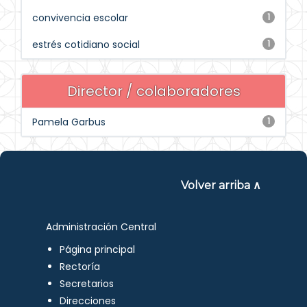
convivencia escolar
1
estrés cotidiano social
1
Director / colaboradores
Pamela Garbus
1
Volver arriba ∧
Administración Central
Página principal
Rectoría
Secretarios
Direcciones