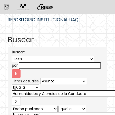
Skip
REPOSITORIO INSTITUCIONAL UAQ
navigation
Buscar
Buscar:
por
Filtros actuales: