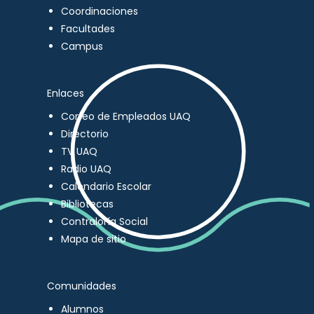
Coordinaciones
Facultades
Campus
Enlaces
Correo de Empleados UAQ
Directorio
TV UAQ
Radio UAQ
Calendario Escolar
Bibliotecas
Contraloría Social
Mapa de sitio
Comunidades
Alumnos