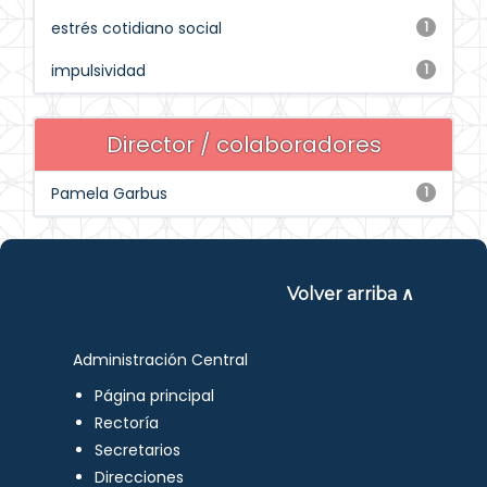
estrés cotidiano social
1
impulsividad
1
Director / colaboradores
Pamela Garbus
1
Volver arriba ∧
Administración Central
Página principal
Rectoría
Secretarios
Direcciones