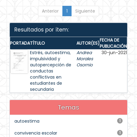
Anterior
1
Siguiente
Resultados por ítem:
FECHA DE
PORTADA
TÍTULO
AUTOR(ES)
PUBLICACIÓN
Estrés, autoestima,
Andrea
30-jun-2021
impulsividad y
Morales
autopercepción de
Osornio
conductas
conflictivas en
estudiantes de
secundaria
Temas
autoestima
1
convivencia escolar
1