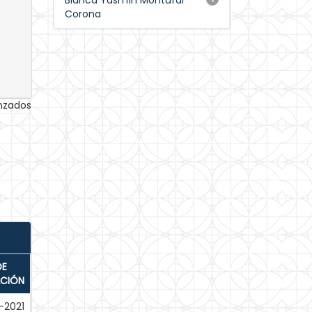
Blanca Yasmín Montúfar
Corona
anzados
DE
ACIÓN
-2021