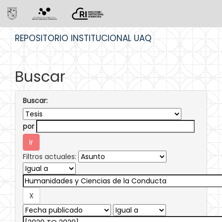
Skip
REPOSITORIO INSTITUCIONAL UAQ
navigation
Buscar
Buscar:
por
Filtros actuales: