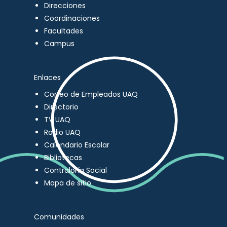
Direcciones
Coordinaciones
Facultades
Campus
Enlaces
Correo de Empleados UAQ
Directorio
TV UAQ
Radio UAQ
Calendario Escolar
Bibliotecas
Contraloría Social
Mapa de sitio
Comunidades