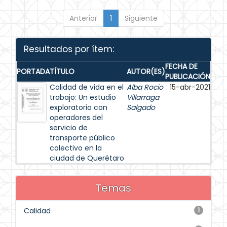
Anterior
1
Siguiente
Resultados por ítem:
FECHA DE
PORTADA
TÍTULO
AUTOR(ES)
PUBLICACIÓN
Calidad de vida en el
Alba Rocio
15-abr-2021
trabajo: Un estudio
Villarraga
exploratorio con
Salgado
operadores del
servicio de
transporte público
colectivo en la
ciudad de Querétaro
Temas
Calidad
1