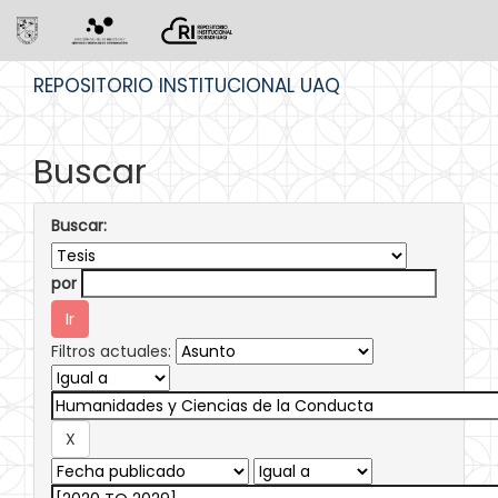
Skip
REPOSITORIO INSTITUCIONAL UAQ
navigation
Buscar
Buscar:
por
Filtros actuales: