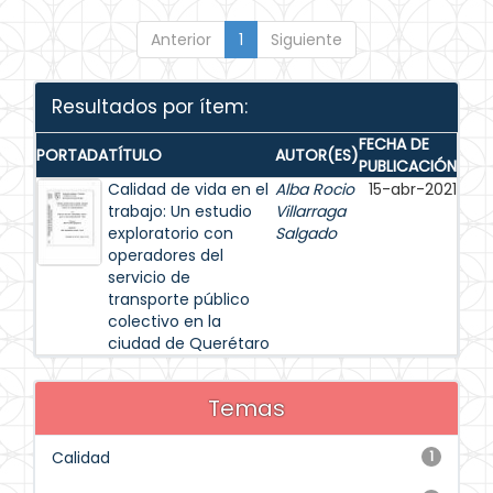
Anterior
1
Siguiente
Resultados por ítem:
FECHA DE
PORTADA
TÍTULO
AUTOR(ES)
PUBLICACIÓN
Calidad de vida en el
Alba Rocio
15-abr-2021
trabajo: Un estudio
Villarraga
exploratorio con
Salgado
operadores del
servicio de
transporte público
colectivo en la
ciudad de Querétaro
Temas
Calidad
1