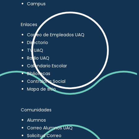
Campus
Enlaces
Correo de Empleados UAQ
Directorio
TV UAQ
Radio UAQ
Calendario Escolar
Bibliotecas
Contraloría Social
Mapa de sitio
Comunidades
Alumnos
Correo Alumnos UAQ
Solicitud Correo