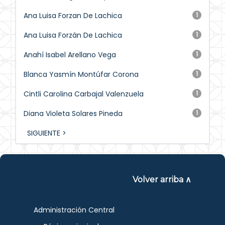
Ana Luisa Forzan De Lachica
1
Ana Luisa Forzán De Lachica
1
Anahí Isabel Arellano Vega
1
Blanca Yasmín Montúfar Corona
1
Cintli Carolina Carbajal Valenzuela
1
Diana Violeta Solares Pineda
1
SIGUIENTE >
Volver arriba ∧
Administración Central