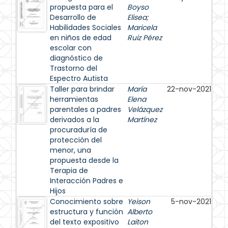
propuesta para el
Boyso
Desarrollo de
Elisea
;
Habilidades Sociales
Maricela
en niños de edad
Ruiz Pérez
escolar con
diagnóstico de
Trastorno del
Espectro Autista
Taller para brindar
María
22-nov-2021
herramientas
Elena
parentales a padres
Velázquez
derivados a la
Martínez
procuraduría de
protección del
menor, una
propuesta desde la
Terapia de
Interacción Padres e
Hijos
Conocimiento sobre
Yeison
5-nov-2021
estructura y función
Alberto
del texto expositivo
Laiton