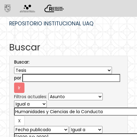
Skip
REPOSITORIO INSTITUCIONAL UAQ
navigation
Buscar
Buscar:
por
Filtros actuales: