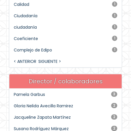
Calidad
1
Ciudadanía
1
ciudadanía
1
Coeficiente
1
Complejo de Edipo
1
< ANTERIOR
SIGUIENTE >
Director / colaboradores
Pamela Garbus
3
Gloria Nelida Avecilla Ramirez
2
Jacqueline Zapata Martínez
2
Susana Rodríguez Márquez
2