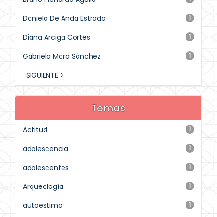
Daniela De Anda Estrada
1
Diana Arciga Cortes
1
Gabriela Mora Sánchez
1
SIGUIENTE >
Temas
Actitud
1
adolescencia
1
adolescentes
1
Arqueología
1
autoestima
1