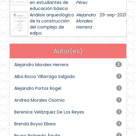
en estudiantes de
Pérez
educación básica
Análisis arqueológico
Alejandro
29-sep-2021
de la construcción
Morales
del complejo de
Herrera
edipo.
Autor(es)
Alejandro Morales Herrera
2
Alba Rocio Villarraga Salgado
1
Alejandro Portos Rogel
1
Andrea Morales Osornio
1
Berenice Velázquez De Los Reyes
1
Brenda Boyso Elisea
1
Bruno Pichardo Águila
1