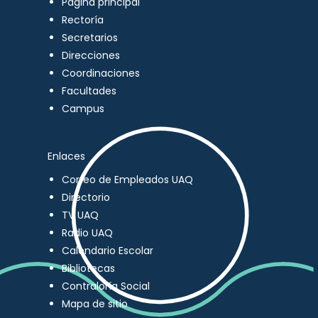
Página principal
Rectoría
Secretarios
Direcciones
Coordinaciones
Facultades
Campus
Enlaces
Correo de Empleados UAQ
Directorio
TV UAQ
Radio UAQ
Calendario Escolar
Bibliotecas
Contraloría Social
Mapa de sitio