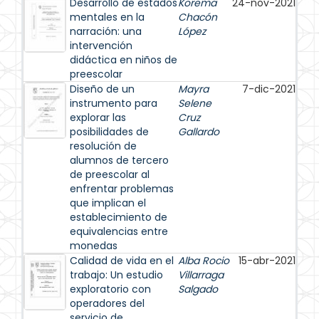
Desarrollo de estados
Korema
24-nov-2021
mentales en la
Chacón
narración: una
López
intervención
didáctica en niños de
preescolar
Diseño de un
Mayra
7-dic-2021
instrumento para
Selene
explorar las
Cruz
posibilidades de
Gallardo
resolución de
alumnos de tercero
de preescolar al
enfrentar problemas
que implican el
establecimiento de
equivalencias entre
monedas
Calidad de vida en el
Alba Rocio
15-abr-2021
trabajo: Un estudio
Villarraga
exploratorio con
Salgado
operadores del
servicio de