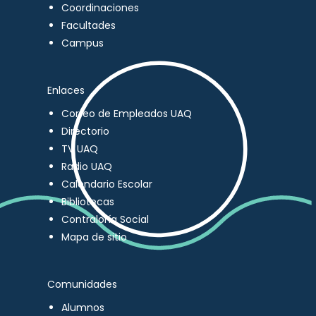
Coordinaciones
Facultades
Campus
Enlaces
Correo de Empleados UAQ
Directorio
TV UAQ
Radio UAQ
Calendario Escolar
Bibliotecas
Contraloría Social
Mapa de sitio
Comunidades
Alumnos