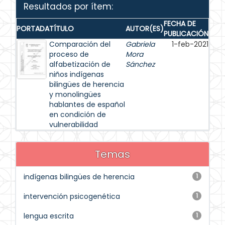
Resultados por ítem:
FECHA DE
PORTADA
TÍTULO
AUTOR(ES)
PUBLICACIÓN
Comparación del
Gabriela
1-feb-2021
proceso de
Mora
alfabetización de
Sánchez
niños indígenas
bilingües de herencia
y monolingües
hablantes de español
en condición de
vulnerabilidad
Temas
indígenas bilingües de herencia
1
intervención psicogenética
1
lengua escrita
1