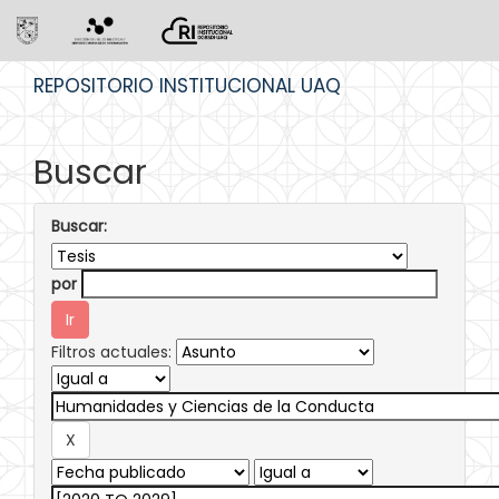
Skip
REPOSITORIO INSTITUCIONAL UAQ
navigation
Buscar
Buscar:
por
Filtros actuales: