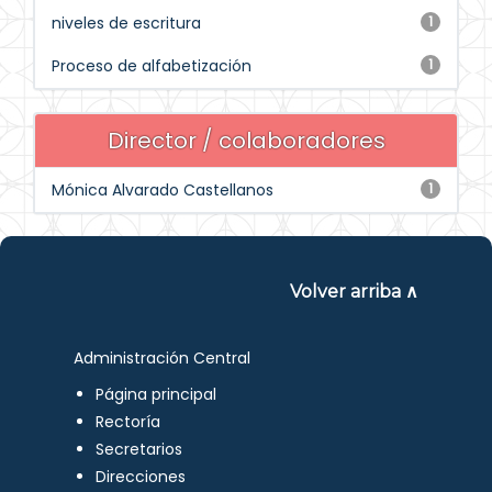
niveles de escritura
1
Proceso de alfabetización
1
Director / colaboradores
Mónica Alvarado Castellanos
1
Volver arriba ∧
Administración Central
Página principal
Rectoría
Secretarios
Direcciones