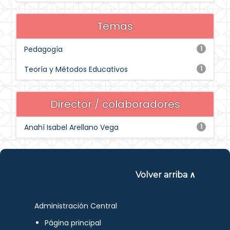
Temas
Pedagogía
1
Teoría y Métodos Educativos
1
Director / colaboradores
Anahí Isabel Arellano Vega
1
Volver arriba ∧
Administración Central
Página principal