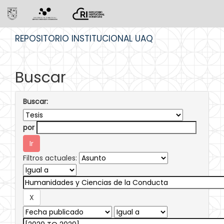
Skip
REPOSITORIO INSTITUCIONAL UAQ
navigation
Buscar
Buscar:
por
Filtros actuales: