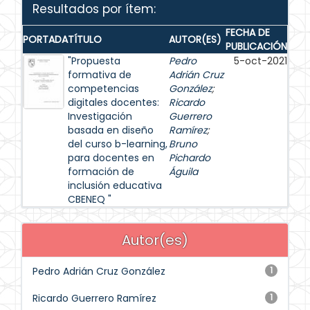
Resultados por ítem:
FECHA DE
PORTADA
TÍTULO
AUTOR(ES)
PUBLICACIÓN
"Propuesta
Pedro
5-oct-2021
formativa de
Adrián Cruz
competencias
González
;
digitales docentes:
Ricardo
Investigación
Guerrero
basada en diseño
Ramírez
;
del curso b-learning,
Bruno
para docentes en
Pichardo
formación de
Águila
inclusión educativa
CBENEQ "
Autor(es)
Pedro Adrián Cruz González
1
Ricardo Guerrero Ramírez
1