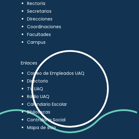
Rectoría
Secretarios
Direcciones
Coordinaciones
Facultades
Campus
Enlaces
Correo de Empleados UAQ
Directorio
TV UAQ
Radio UAQ
Calendario Escolar
Bibliotecas
Contraloría Social
Mapa de sitio