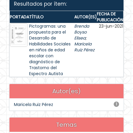
Resultados por ítem:
FECHA DE
PORTADA
TÍTULO
AUTOR(ES)
PUBLICACIÓN
Pictogramas: una
Brenda
23-jun-2021
propuesta para el
Boyso
Desarrollo de
Elisea
;
Habilidades Sociales
Maricela
en niños de edad
Ruiz Pérez
escolar con
diagnóstico de
Trastorno del
Espectro Autista
Autor(es)
Maricela Ruiz Pérez
1
Temas