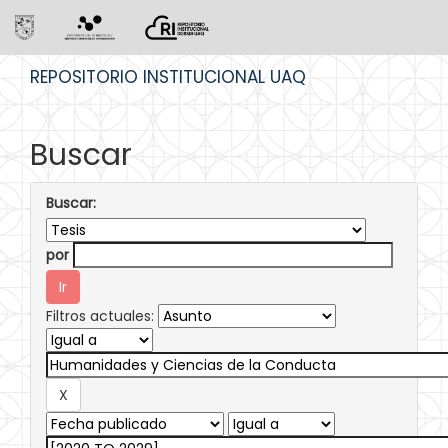
Skip
REPOSITORIO INSTITUCIONAL UAQ
navigation
Buscar
Buscar:
por
Filtros actuales: