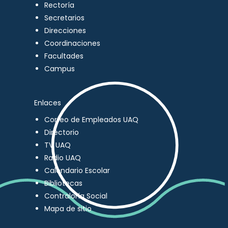
Rectoría
Secretarios
Direcciones
Coordinaciones
Facultades
Campus
Enlaces
Correo de Empleados UAQ
Directorio
TV UAQ
Radio UAQ
Calendario Escolar
Bibliotecas
Contraloría Social
Mapa de sitio