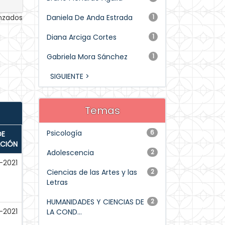
anzados
Daniela De Anda Estrada
1
Diana Arciga Cortes
1
Gabriela Mora Sánchez
1
SIGUIENTE >
Temas
Psicología
6
DE
ACIÓN
Adolescencia
2
-2021
Ciencias de las Artes y las
2
Letras
HUMANIDADES Y CIENCIAS DE
2
-2021
LA COND...