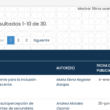
Mostrar filtros av
sultados 1-10 de 30.
ior
1
2
3
Siguiente
FECHA 
AUTOR(ES)
PUBLIC
nte para la inclusión
María Elena Negrete
4-ene
escente.
Barajas
y autopercepción de
Andrea Morales
30-jun
antes de secundaria
Osornio