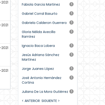
-2021
Fabiola Garcia Martinez
1
Gabriel Corral Basurto
1
Gabriela Calderon Guerrero
1
-2021
Gloria Nélida Avecilla
1
Ramírez
Ignacio Baca Lobera
1
-2021
Jesús Adriana Sánchez
1
Martínez
Jorge Juanes López
1
-2021
José Antonio Hernández
1
Cortina
Juliana De La Mora Gutiérrez
1
< ANTERIOR
SIGUIENTE >