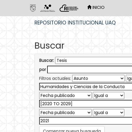
INICIO
Skip
REPOSITORIO INSTITUCIONAL UAQ
navigation
Buscar
Buscar:
por
Filtros actuales:
Comenzar nueva busqueda