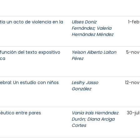
utia un acto de violencia en la
Ulises Doniz
1-feb
Fernández
;
Valeria
Hernández Méndez
unción del texto expositivo
Yeison Alberto Laiton
5-nov
ica
Pérez
ebral: Un estudio con niños
Leslhy Jasso
12-nov
González
éutico entre pares
Vania Iraís Hernández
30-jul
Durón
;
Diana Arciga
Cortes