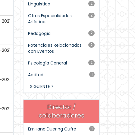
Lingüística
2
Otras Especialidades
2
-2021
Artísticas
Pedagogía
2
Potenciales Relacionados
2
-2021
con Eventos
Psicología General
2
Actitud
1
-2021
SIGUIENTE >
Director /
-2021
colaboradores
Emiliano Duering Cufre
1