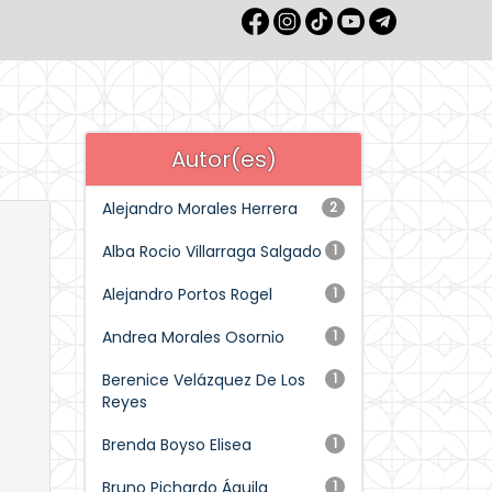
Autor(es)
Alejandro Morales Herrera
2
Alba Rocio Villarraga Salgado
1
Alejandro Portos Rogel
1
Andrea Morales Osornio
1
Berenice Velázquez De Los
1
Reyes
Brenda Boyso Elisea
1
Bruno Pichardo Águila
1