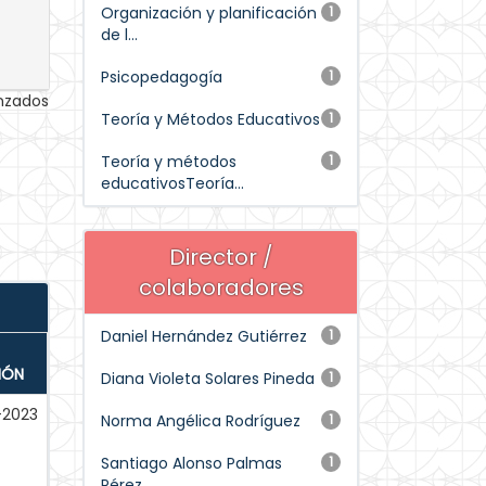
Organización y planificación
1
de l...
Psicopedagogía
1
anzados
Teoría y Métodos Educativos
1
Teoría y métodos
1
educativosTeoría...
Director /
colaboradores
Daniel Hernández Gutiérrez
1
IÓN
Diana Violeta Solares Pineda
1
-2023
Norma Angélica Rodríguez
1
Santiago Alonso Palmas
1
Pérez