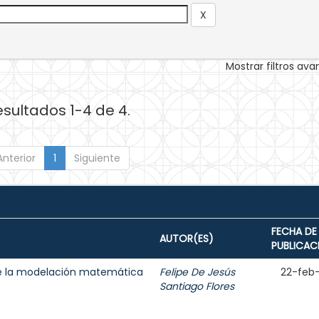
Mostrar filtros av
esultados 1-4 de 4.
Anterior
1
Siguiente
FECHA DE
AUTOR(ES)
PUBLICAC
 de la modelación matemática
Felipe De Jesús
22-feb
Santiago Flores