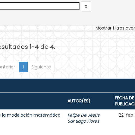
Mostrar filtros av
esultados 1-4 de 4.
Anterior
1
Siguiente
FECHA DE
AUTOR(ES)
PUBLICAC
 de la modelación matemática
Felipe De Jesús
22-feb
Santiago Flores