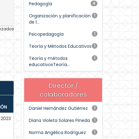
Pedagogía
4
Organización y planificación
1
de l...
anzados
Psicopedagogía
1
Teoría y Métodos Educativos
1
Teoría y métodos
1
educativosTeoría...
Director /
colaboradores
IÓN
Daniel Hernández Gutiérrez
1
-2023
Diana Violeta Solares Pineda
1
Norma Angélica Rodríguez
1