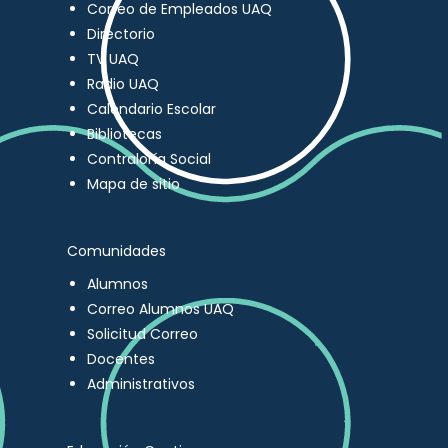
Correo de Empleados UAQ
Directorio
TV UAQ
Radio UAQ
Calendario Escolar
Bibliotecas
Contraloría Social
Mapa de sitio
Comunidades
Alumnos
Correo Alumnos UAQ
Solicitud Correo
Docentes
Administrativos