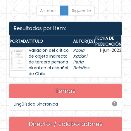
Anterior
1
Siguiente
Resultados por ítem:
FECHA DE
PORTADA
TÍTULO
AUTOR(ES)
PUBLICACIÓN
Variación del clítico
Paola
1-jun-2023
de objeto indirecto
Xadani
de tercera persona
Peña
plural en el español
Bolaños
de Chile.
Temas
Lingüística Sincrónica
1
Director / colaboradores