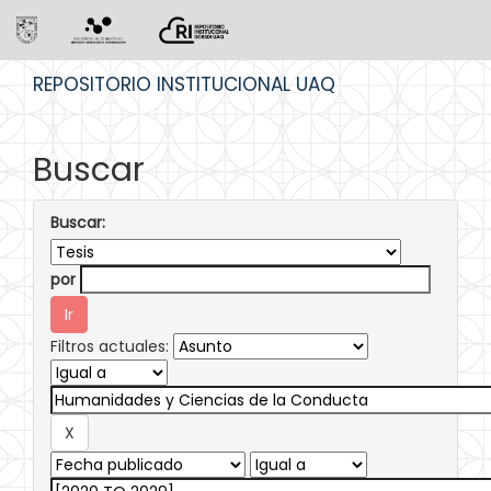
Skip
REPOSITORIO INSTITUCIONAL UAQ
navigation
Buscar
Buscar:
por
Filtros actuales: