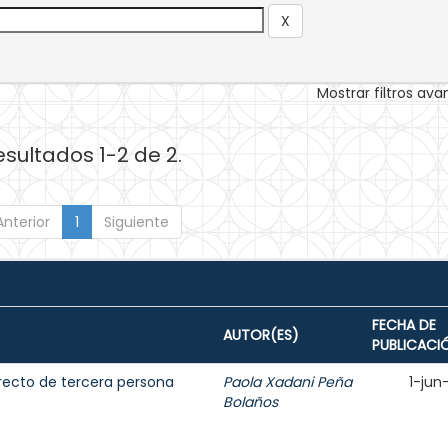
Mostrar filtros av
esultados 1-2 de 2.
Anterior
1
Siguiente
FECHA DE
AUTOR(ES)
PUBLICACI
directo de tercera persona
Paola Xadani Peña
1-jun
Bolaños