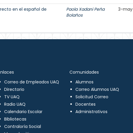
irecto en el español de
Paola Xadani Peña
3-may
Bolaños
Enlaces
Comunidades
Correo de Empleados UAQ
Alumnos
Directorio
Correo Alumnos UAQ
TV UAQ
Solicitud Correo
Radio UAQ
Docentes
Calendario Escolar
Administrativos
Bibliotecas
Contraloría Social