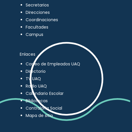
Secretarios
Direcciones
Coordinaciones
Facultades
Campus
Enlaces
Correo de Empleados UAQ
Directorio
TV UAQ
Radio UAQ
Calendario Escolar
Bibliotecas
Contraloría Social
Mapa de sitio