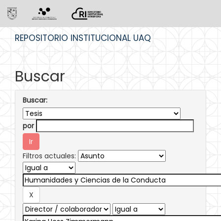
Skip
REPOSITORIO INSTITUCIONAL UAQ
navigation
Buscar
Buscar:
por
Filtros actuales: