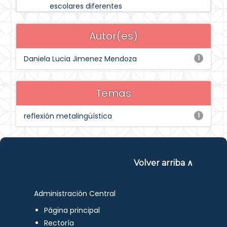
escolares diferentes
Autor(es)
Daniela Lucia Jimenez Mendoza
1
Temas
reflexión metalingüística
1
Volver arriba ∧
Administración Central
Página principal
Rectoría