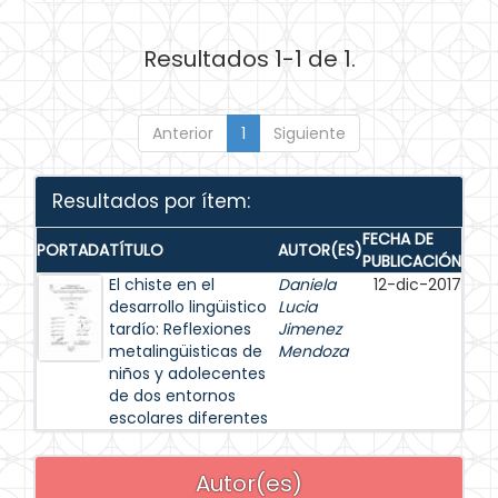
Resultados 1-1 de 1.
Anterior
1
Siguiente
Resultados por ítem:
FECHA DE
PORTADA
TÍTULO
AUTOR(ES)
PUBLICACIÓN
El chiste en el
Daniela
12-dic-2017
desarrollo lingüistico
Lucia
tardío: Reflexiones
Jimenez
metalingüisticas de
Mendoza
niños y adolecentes
de dos entornos
escolares diferentes
Autor(es)