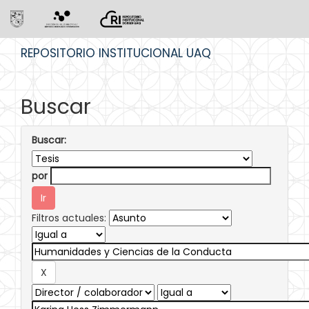
Skip
REPOSITORIO INSTITUCIONAL UAQ
navigation
Buscar
Buscar:
por
Filtros actuales: