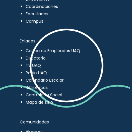
Coordinaciones
Facultades
Campus
Enlaces
Correo de Empleados UAQ
Directorio
TV UAQ
Radio UAQ
Calendario Escolar
Bibliotecas
Contraloría Social
Mapa de sitio
Comunidades
Alumnos