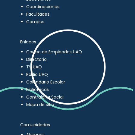
Coordinaciones
Facultades
Campus
Enlaces
Correo de Empleados UAQ
Directorio
TV UAQ
Radio UAQ
Calendario Escolar
Bibliotecas
Contraloría Social
Mapa de sitio
Comunidades
Alumnos