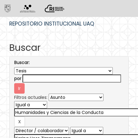
Skip
REPOSITORIO INSTITUCIONAL UAQ
navigation
Buscar
Buscar:
por
Filtros actuales: