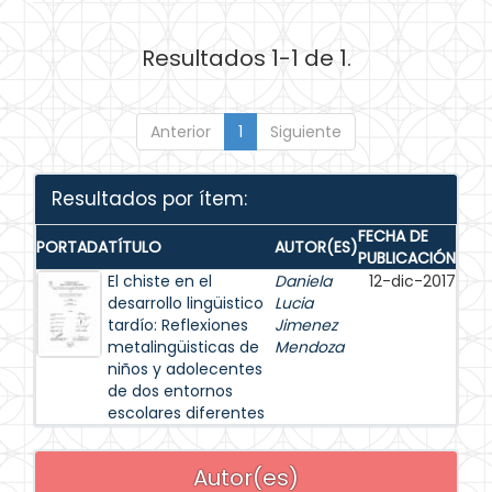
Resultados 1-1 de 1.
Anterior
1
Siguiente
Resultados por ítem:
FECHA DE
PORTADA
TÍTULO
AUTOR(ES)
PUBLICACIÓN
El chiste en el
Daniela
12-dic-2017
desarrollo lingüistico
Lucia
tardío: Reflexiones
Jimenez
metalingüisticas de
Mendoza
niños y adolecentes
de dos entornos
escolares diferentes
Autor(es)