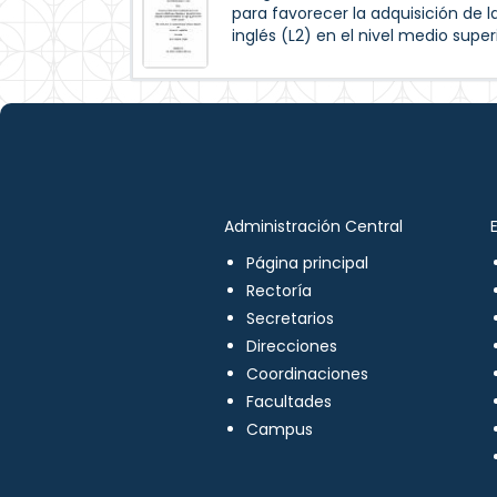
para favorecer la adquisición de l
inglés (L2) en el nivel medio super
Administración Central
Página principal
Rectoría
Secretarios
Direcciones
Coordinaciones
Facultades
Campus