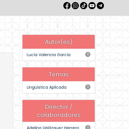
Autor(es)
Lucía Valencia García
1
Temas
Lingüística Aplicada
1
Director /
colaboradores
Adelina Velázquez Herrera
1