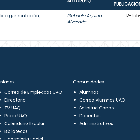
AUTOR(ES)
PUBLICACIÓ
 la argumentación,
Gabriela Aquino
12-feb
Alvarado
Enlaces
Comunidades
Correo de Empleados UAQ
Alumnos
Directorio
Correo Alumnos UAQ
TV UAQ
Solicitud Correo
Radio UAQ
Docentes
Calendario Escolar
Administrativos
Bibliotecas
Contraloría Social