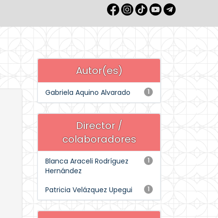
Autor(es)
Gabriela Aquino Alvarado
1
Director /
colaboradores
Blanca Araceli Rodríguez
1
Hernández
Patricia Velázquez Upegui
1