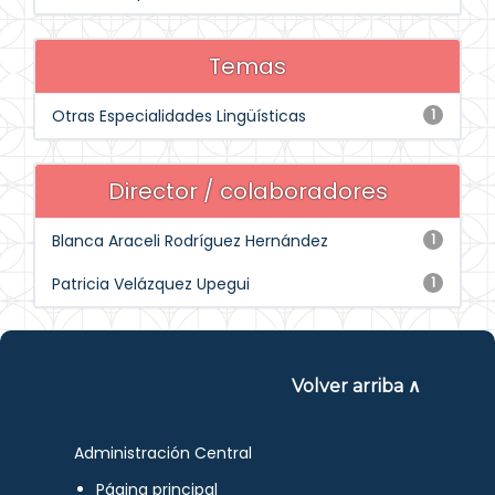
Temas
Otras Especialidades Lingüísticas
1
Director / colaboradores
Blanca Araceli Rodríguez Hernández
1
Patricia Velázquez Upegui
1
Volver arriba ∧
Administración Central
Página principal