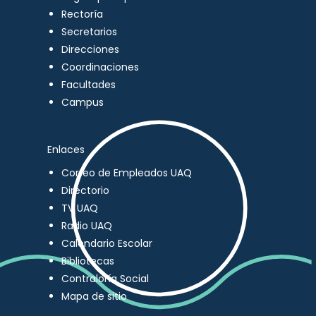
Rectoría
Secretarios
Direcciones
Coordinaciones
Facultades
Campus
Enlaces
Correo de Empleados UAQ
Directorio
TV UAQ
Radio UAQ
Calendario Escolar
Bibliotecas
Contraloría Social
Mapa de sitio