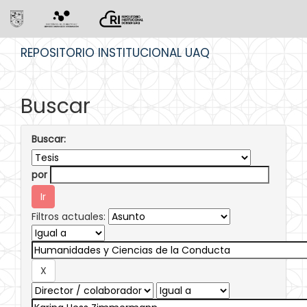
Skip
REPOSITORIO INSTITUCIONAL UAQ
navigation
Buscar
Buscar:
por
Filtros actuales: