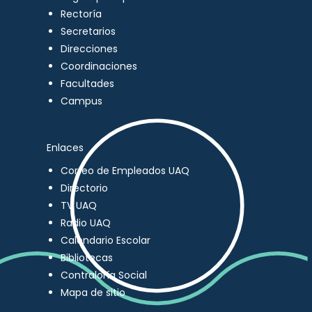
Rectoría
Secretarios
Direcciones
Coordinaciones
Facultades
Campus
Enlaces
Correo de Empleados UAQ
Directorio
TV UAQ
Radio UAQ
Calendario Escolar
Bibliotecas
Contraloría Social
Mapa de sitio