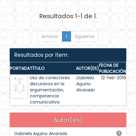
Resultados 1-1 de 1.
Anterior
1
Siguiente
Resultados por ítem:
FECHA DE
PORTADA
TÍTULO
AUTOR(ES)
PUBLICACIÓN
Uso de conectores
Gabriela
12-feb-2019
discursivos en la
Aquino
argumentación,
Alvarado
competencia
comunicativa
Autor(es)
Gabriela Aquino Alvarado
1