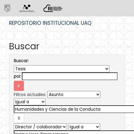
Skip
REPOSITORIO INSTITUCIONAL UAQ
navigation
Buscar
Buscar:
por
Filtros actuales: