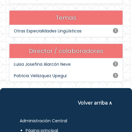
Temas
Otras Especialidades Lingüísticas
1
Director / colaboradores
Luisa Josefina Alarcón Neve
1
Patricia Velázquez Upegui
1
Volver arriba ∧
Administración Central
Página principal