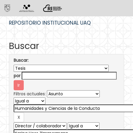
Skip
REPOSITORIO INSTITUCIONAL UAQ
navigation
Buscar
Buscar:
por
Filtros actuales: