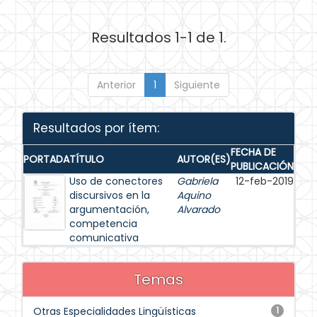
Resultados 1-1 de 1.
Anterior
1
Siguiente
Resultados por ítem:
FECHA DE
PORTADA
TÍTULO
AUTOR(ES)
PUBLICACIÓN
Uso de conectores
Gabriela
12-feb-2019
discursivos en la
Aquino
argumentación,
Alvarado
competencia
comunicativa
Temas
Otras Especialidades Lingüísticas
1