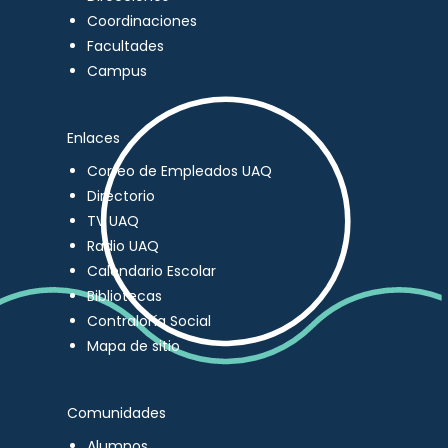
Coordinaciones
Facultades
Campus
Enlaces
Correo de Empleados UAQ
Directorio
TV UAQ
Radio UAQ
Calendario Escolar
Bibliotecas
Contraloría Social
Mapa de sitio
Comunidades
Alumnos