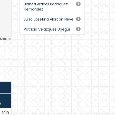
Blanca Araceli Rodríguez
1
Hernández
Luisa Josefina Alarcón Neve
1
Patricia Velázquez Upegui
1
anzados
N
-2019