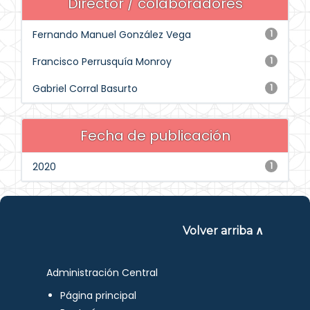
Director / colaboradores
Fernando Manuel González Vega
1
Francisco Perrusquía Monroy
1
Gabriel Corral Basurto
1
Fecha de publicación
2020
1
Volver arriba ∧
Administración Central
Página principal