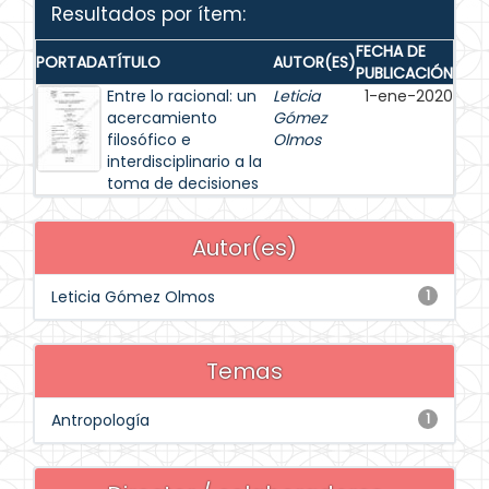
Resultados por ítem:
FECHA DE
PORTADA
TÍTULO
AUTOR(ES)
PUBLICACIÓN
Entre lo racional: un
Leticia
1-ene-2020
acercamiento
Gómez
filosófico e
Olmos
interdisciplinario a la
toma de decisiones
Autor(es)
Leticia Gómez Olmos
1
Temas
Antropología
1