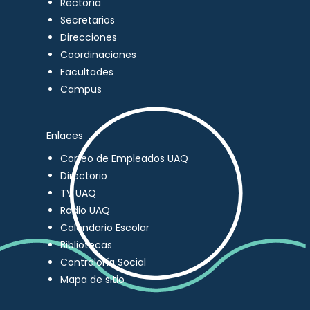
Rectoría
Secretarios
Direcciones
Coordinaciones
Facultades
Campus
Enlaces
Correo de Empleados UAQ
Directorio
TV UAQ
Radio UAQ
Calendario Escolar
Bibliotecas
Contraloría Social
Mapa de sitio