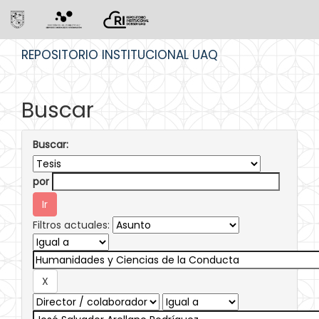
Skip
REPOSITORIO INSTITUCIONAL UAQ
navigation
Buscar
Buscar:
por
Filtros actuales: