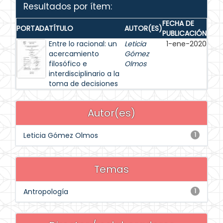
Resultados por ítem:
FECHA DE
PORTADA
TÍTULO
AUTOR(ES)
PUBLICACIÓN
Entre lo racional: un
Leticia
1-ene-2020
acercamiento
Gómez
filosófico e
Olmos
interdisciplinario a la
toma de decisiones
Autor(es)
Leticia Gómez Olmos
1
Temas
Antropología
1