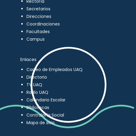
Rectoría
Secretarios
Direcciones
Coordinaciones
Facultades
Campus
Enlaces
Correo de Empleados UAQ
Directorio
TV UAQ
Radio UAQ
Calendario Escolar
Bibliotecas
Contraloría Social
Mapa de sitio