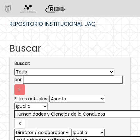
Skip
REPOSITORIO INSTITUCIONAL UAQ
navigation
Buscar
Buscar:
por
Filtros actuales: