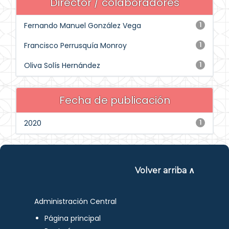
Director / colaboradores
Fernando Manuel González Vega
1
Francisco Perrusquía Monroy
1
Oliva Solís Hernández
1
Fecha de publicación
2020
1
Volver arriba ∧
Administración Central
Página principal