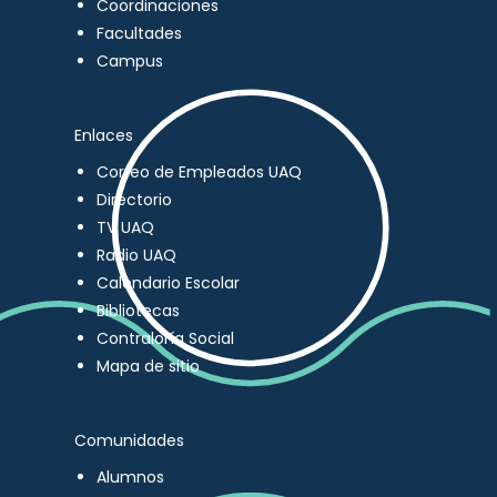
Coordinaciones
Facultades
Campus
Enlaces
Correo de Empleados UAQ
Directorio
TV UAQ
Radio UAQ
Calendario Escolar
Bibliotecas
Contraloría Social
Mapa de sitio
Comunidades
Alumnos