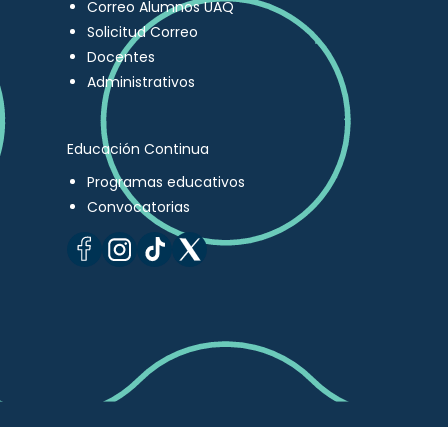
Correo Alumnos UAQ
Solicitud Correo
Docentes
Administrativos
Educación Continua
Programas educativos
Convocatorias