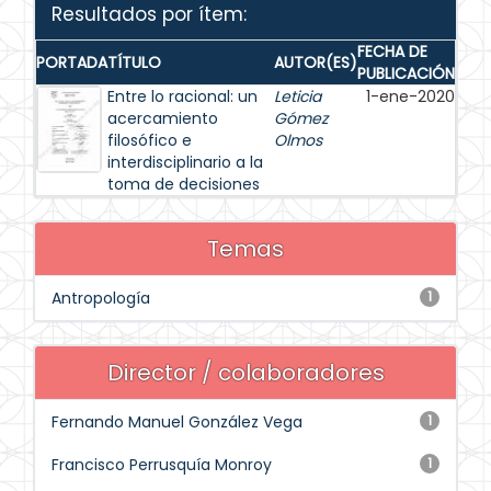
Resultados por ítem:
FECHA DE
PORTADA
TÍTULO
AUTOR(ES)
PUBLICACIÓN
Entre lo racional: un
Leticia
1-ene-2020
acercamiento
Gómez
filosófico e
Olmos
interdisciplinario a la
toma de decisiones
Temas
Antropología
1
Director / colaboradores
Fernando Manuel González Vega
1
Francisco Perrusquía Monroy
1