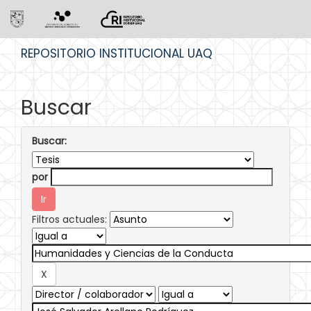
Skip
REPOSITORIO INSTITUCIONAL UAQ
navigation
Buscar
Buscar:
por
Filtros actuales: