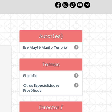
Autor(es)
Ilse Mayté Murillo Tenorio
1
Temas
Filosofía
1
Otras Especialidades
1
Filosóficas
Director /