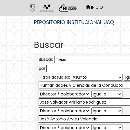
INICIO
Skip
REPOSITORIO INSTITUCIONAL UAQ
navigation
Buscar
Buscar:
por
Filtros actuales: