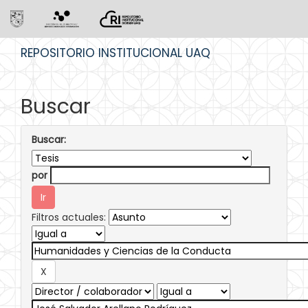
Skip
REPOSITORIO INSTITUCIONAL UAQ
navigation
Buscar
Buscar:
por
Filtros actuales: