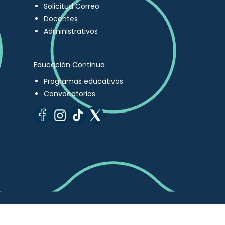
Solicitud Correo
Docentes
Administrativos
Educación Continua
Programas educativos
Convocatorias