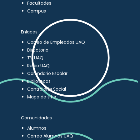
Facultades
Campus
Enlaces
Correo de Empleados UAQ
Directorio
TV UAQ
Radio UAQ
Calendario Escolar
Bibliotecas
Contraloría Social
Mapa de sitio
Comunidades
Alumnos
Correo Alumnos UAQ