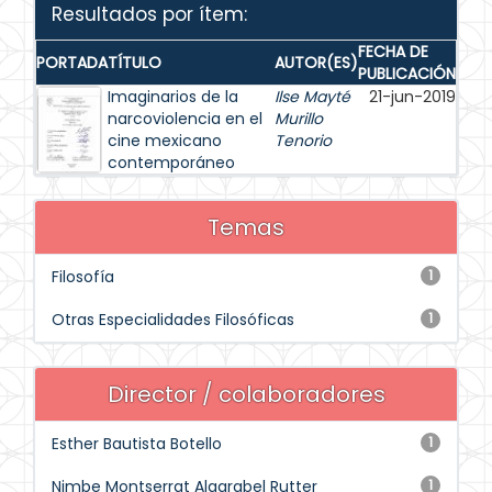
Resultados por ítem:
FECHA DE
PORTADA
TÍTULO
AUTOR(ES)
PUBLICACIÓN
Imaginarios de la
Ilse Mayté
21-jun-2019
narcoviolencia en el
Murillo
cine mexicano
Tenorio
contemporáneo
Temas
Filosofía
1
Otras Especialidades Filosóficas
1
Director / colaboradores
Esther Bautista Botello
1
Nimbe Montserrat Algarabel Rutter
1