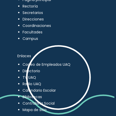
Rectoría
Secretarios
Direcciones
Coordinaciones
Facultades
Campus
Enlaces
Correo de Empleados UAQ
Directorio
TV UAQ
Radio UAQ
Calendario Escolar
Bibliotecas
Contraloría Social
Mapa de sitio