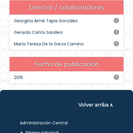
Director / colaboradores
Georgina Aimé Tapia González
1
Gerardo Cantú Sanders
1
María Teresa De la Garza Camino
1
Fecha de publicación
2019
1
Volver arriba ∧
Administración Central
Página principal