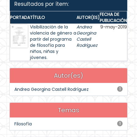
Resultados por ítem:
FECHA DE
PORTADA
TÍTULO
AUTOR(ES)
PUBLICACIÓN
Visibilización de la
Andrea
9-may-2019
violencia de género a
Georgina
partir del programa
Castell
de filosofía para
Rodríguez
niños, niñas y
jóvenes.
Autor(es)
Andrea Georgina Castell Rodríguez
1
Temas
Filosofía
1