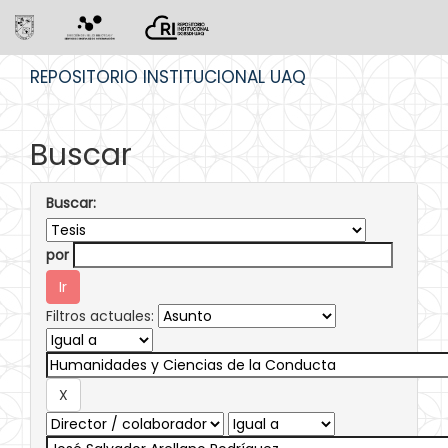
Skip
REPOSITORIO INSTITUCIONAL UAQ
navigation
Buscar
Buscar:
por
Filtros actuales: