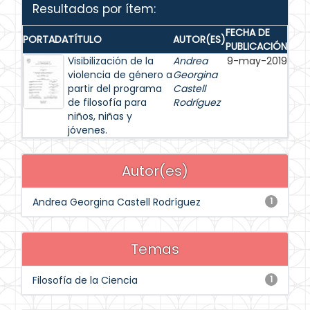
Resultados por ítem:
FECHA DE
PORTADA
TÍTULO
AUTOR(ES)
PUBLICACIÓN
Visibilización de la
Andrea
9-may-2019
violencia de género a
Georgina
partir del programa
Castell
de filosofía para
Rodríguez
niños, niñas y
jóvenes.
Autor(es)
Andrea Georgina Castell Rodríguez
1
Temas
Filosofía de la Ciencia
1