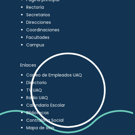
Rectoría
Secretarios
Direcciones
Coordinaciones
Facultades
Campus
Enlaces
Correo de Empleados UAQ
Directorio
TV UAQ
Radio UAQ
Calendario Escolar
Bibliotecas
Contraloría Social
Mapa de sitio