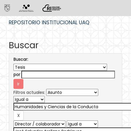
Skip
REPOSITORIO INSTITUCIONAL UAQ
navigation
Buscar
Buscar:
por
Filtros actuales: