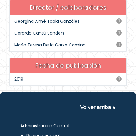
Director / colaboradores
Georgina Aimé Tapia González
1
Gerardo Cantú Sanders
1
María Teresa De la Garza Camino
1
Fecha de publicación
2019
1
Volver arriba ∧
Administración Central
Página principal