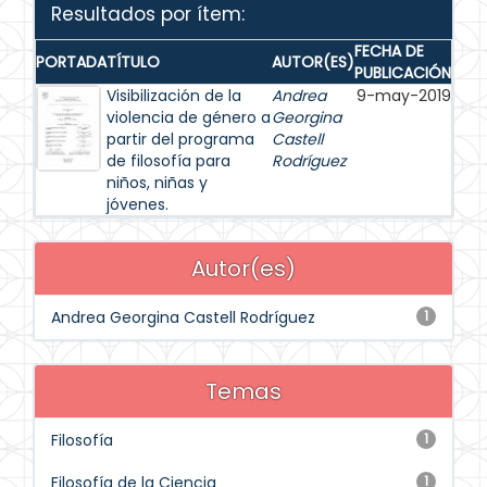
Resultados por ítem:
FECHA DE
PORTADA
TÍTULO
AUTOR(ES)
PUBLICACIÓN
Visibilización de la
Andrea
9-may-2019
violencia de género a
Georgina
partir del programa
Castell
de filosofía para
Rodríguez
niños, niñas y
jóvenes.
Autor(es)
Andrea Georgina Castell Rodríguez
1
Temas
Filosofía
1
Filosofía de la Ciencia
1