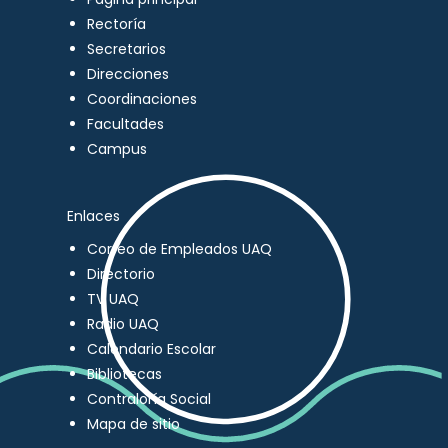
Rectoría
Secretarios
Direcciones
Coordinaciones
Facultades
Campus
Enlaces
Correo de Empleados UAQ
Directorio
TV UAQ
Radio UAQ
Calendario Escolar
Bibliotecas
Contraloría Social
Mapa de sitio