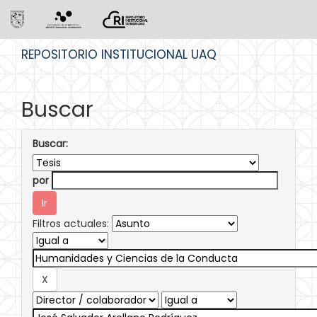
Skip
REPOSITORIO INSTITUCIONAL UAQ
navigation
Buscar
Buscar:
por
Filtros actuales: