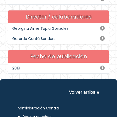
Director / colaboradores
Georgina Aimé Tapia González
1
Gerardo Cantú Sanders
1
Fecha de publicación
2019
1
Volver arriba ∧
Administración Central
Página principal