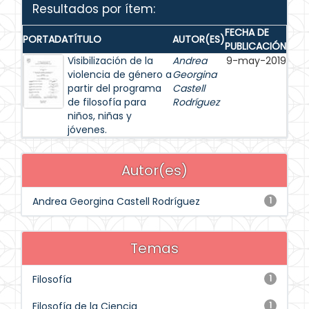
Resultados por ítem:
FECHA DE
PORTADA
TÍTULO
AUTOR(ES)
PUBLICACIÓN
Visibilización de la
Andrea
9-may-2019
violencia de género a
Georgina
partir del programa
Castell
de filosofía para
Rodríguez
niños, niñas y
jóvenes.
Autor(es)
Andrea Georgina Castell Rodríguez
1
Temas
Filosofía
1
Filosofía de la Ciencia
1