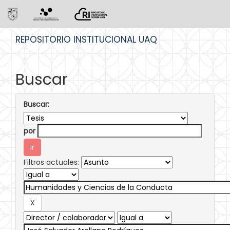
Skip
REPOSITORIO INSTITUCIONAL UAQ
navigation
Buscar
Buscar:
por
Filtros actuales: