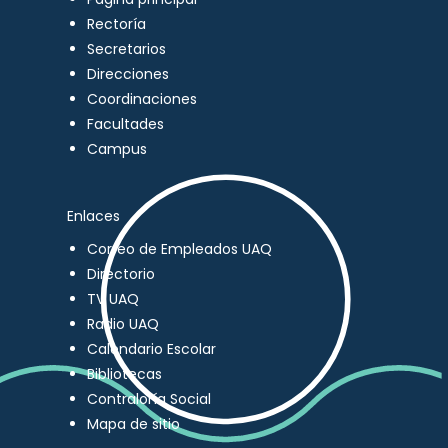
Rectoría
Secretarios
Direcciones
Coordinaciones
Facultades
Campus
Enlaces
Correo de Empleados UAQ
Directorio
TV UAQ
Radio UAQ
Calendario Escolar
Bibliotecas
Contraloría Social
Mapa de sitio