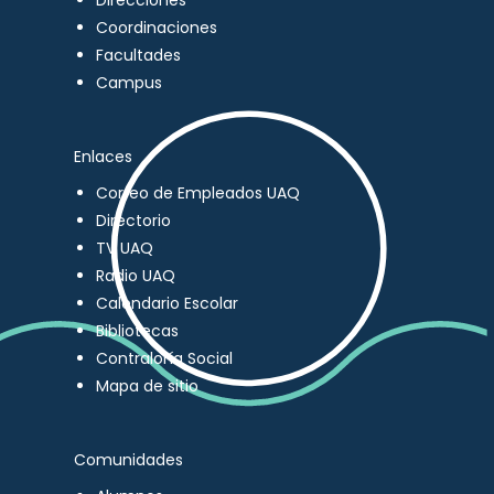
Direcciones
Coordinaciones
Facultades
Campus
Enlaces
Correo de Empleados UAQ
Directorio
TV UAQ
Radio UAQ
Calendario Escolar
Bibliotecas
Contraloría Social
Mapa de sitio
Comunidades