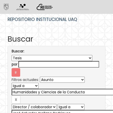
Skip
REPOSITORIO INSTITUCIONAL UAQ
navigation
Buscar
Buscar:
por
Filtros actuales: