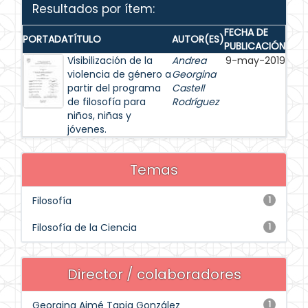
Resultados por ítem:
FECHA DE
PORTADA
TÍTULO
AUTOR(ES)
PUBLICACIÓN
Visibilización de la
Andrea
9-may-2019
violencia de género a
Georgina
partir del programa
Castell
de filosofía para
Rodríguez
niños, niñas y
jóvenes.
Temas
Filosofía
1
Filosofía de la Ciencia
1
Director / colaboradores
Georgina Aimé Tapia González
1