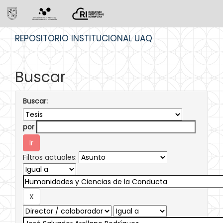
Skip
REPOSITORIO INSTITUCIONAL UAQ
navigation
Buscar
Buscar:
por
Filtros actuales: