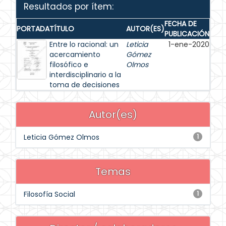
Resultados por ítem:
FECHA DE
PORTADA
TÍTULO
AUTOR(ES)
PUBLICACIÓN
Entre lo racional: un
Leticia
1-ene-2020
acercamiento
Gómez
filosófico e
Olmos
interdisciplinario a la
toma de decisiones
Autor(es)
Leticia Gómez Olmos
1
Temas
Filosofía Social
1