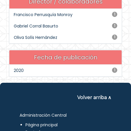
Director / colaboradores
Francisco Perrusquía Monroy
1
Gabriel Corral Basurto
1
Oliva Solís Hernández
1
Fecha de publicación
2020
1
Volver arriba ∧
Administración Central
Página principal