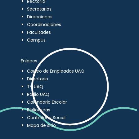
Rectoría
Secretarios
Direcciones
Coordinaciones
Facultades
Campus
Enlaces
Correo de Empleados UAQ
Directorio
TV UAQ
Radio UAQ
Calendario Escolar
Bibliotecas
Contraloría Social
Mapa de sitio