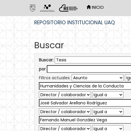
INICIO
Skip
REPOSITORIO INSTITUCIONAL UAQ
navigation
Buscar
Buscar:
por
Filtros actuales: