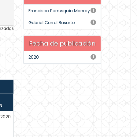
Francisco Perrusquía Monroy
1
Gabriel Corral Basurto
1
anzados
Fecha de publicación
2020
1
N
-2020