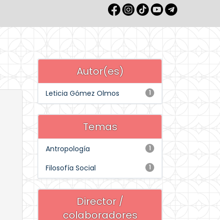
Autor(es)
Leticia Gómez Olmos
1
Temas
Antropología
1
Filosofía Social
1
Director /
colaboradores