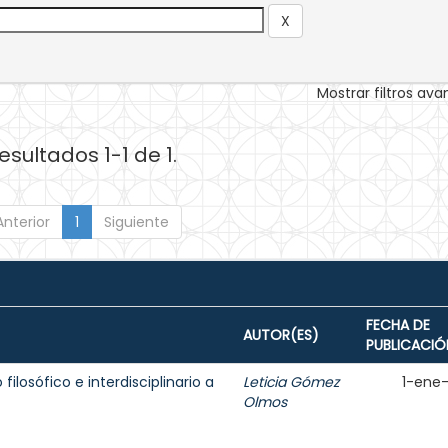
Mostrar filtros av
esultados 1-1 de 1.
Anterior
1
Siguiente
FECHA DE
AUTOR(ES)
PUBLICACIÓ
filosófico e interdisciplinario a
Leticia Gómez
1-ene
Olmos