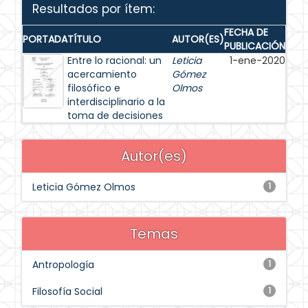
Resultados por ítem:
FECHA DE
PORTADA
TÍTULO
AUTOR(ES)
PUBLICACIÓN
Entre lo racional: un
Leticia
1-ene-2020
acercamiento
Gómez
filosófico e
Olmos
interdisciplinario a la
toma de decisiones
Autor(es)
Leticia Gómez Olmos
1
Temas
Antropología
1
Filosofía Social
1