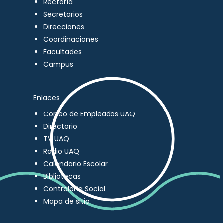
Rectoría
Secretarios
Direcciones
Coordinaciones
Facultades
Campus
Enlaces
Correo de Empleados UAQ
Directorio
TV UAQ
Radio UAQ
Calendario Escolar
Bibliotecas
Contraloría Social
Mapa de sitio