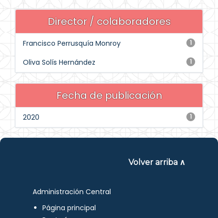
Director / colaboradores
Francisco Perrusquía Monroy
1
Oliva Solís Hernández
1
Fecha de publicación
2020
1
Volver arriba ∧
Administración Central
Página principal