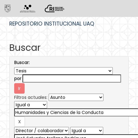
Skip
REPOSITORIO INSTITUCIONAL UAQ
navigation
Buscar
Buscar:
por
Filtros actuales: