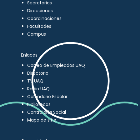
Secretarios
Direcciones
Coordinaciones
Facultades
Campus
Enlaces
Correo de Empleados UAQ
Directorio
TV UAQ
Radio UAQ
Calendario Escolar
Bibliotecas
Contraloría Social
Mapa de sitio