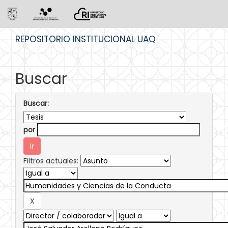
Skip
REPOSITORIO INSTITUCIONAL UAQ
navigation
Buscar
Buscar:
por
Filtros actuales: