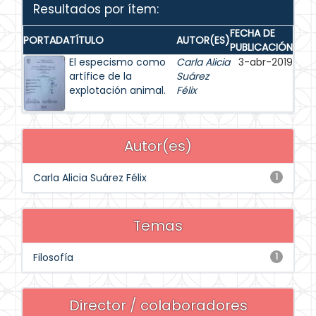
Resultados por ítem:
FECHA DE
PORTADA
TÍTULO
AUTOR(ES)
PUBLICACIÓN
El especismo como
Carla Alicia
3-abr-2019
artífice de la
Suárez
explotación animal.
Félix
Autor(es)
Carla Alicia Suárez Félix
1
Temas
Filosofía
1
Director / colaboradores