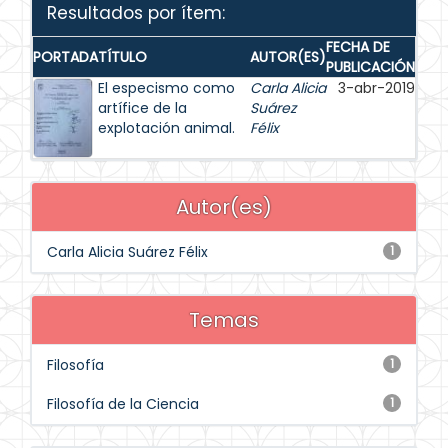
Resultados por ítem:
FECHA DE
PORTADA
TÍTULO
AUTOR(ES)
PUBLICACIÓN
El especismo como
Carla Alicia
3-abr-2019
artífice de la
Suárez
explotación animal.
Félix
Autor(es)
Carla Alicia Suárez Félix
1
Temas
Filosofía
1
Filosofía de la Ciencia
1