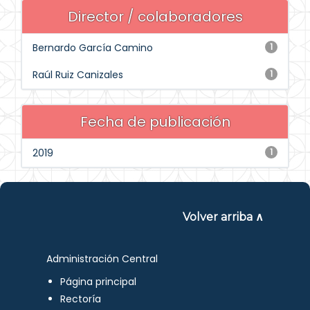
Director / colaboradores
Bernardo García Camino
1
Raúl Ruiz Canizales
1
Fecha de publicación
2019
1
Volver arriba ∧
Administración Central
Página principal
Rectoría