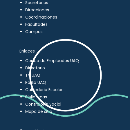
Secretarios
Direcciones
Coordinaciones
Facultades
Campus
Enlaces
Correo de Empleados UAQ
Directorio
TV UAQ
Radio UAQ
Calendario Escolar
Bibliotecas
Contraloría Social
Mapa de sitio