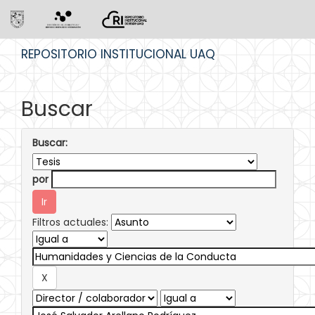
Skip
REPOSITORIO INSTITUCIONAL UAQ
navigation
Buscar
Buscar:
por
Filtros actuales: