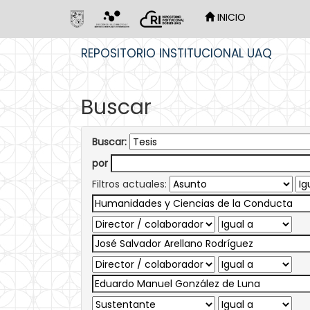
INICIO
Skip
REPOSITORIO INSTITUCIONAL UAQ
navigation
Buscar
Buscar:
por
Filtros actuales: