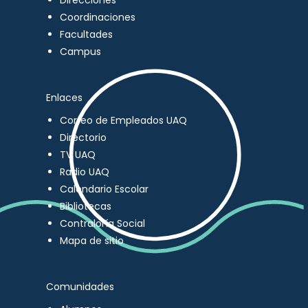
Direcciones
Coordinaciones
Facultades
Campus
Enlaces
Correo de Empleados UAQ
Directorio
TV UAQ
Radio UAQ
Calendario Escolar
Bibliotecas
Contraloría Social
Mapa de sitio
Comunidades