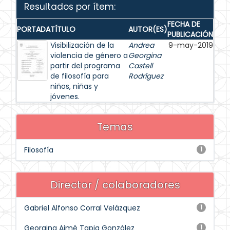
Resultados por ítem:
FECHA DE
PORTADA
TÍTULO
AUTOR(ES)
PUBLICACIÓN
Visibilización de la
Andrea
9-may-2019
violencia de género a
Georgina
partir del programa
Castell
de filosofía para
Rodríguez
niños, niñas y
jóvenes.
Temas
Filosofía
1
Director / colaboradores
Gabriel Alfonso Corral Velázquez
1
Georgina Aimé Tapia González
1