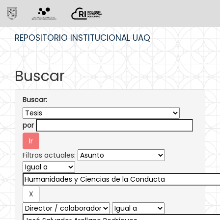
Skip
REPOSITORIO INSTITUCIONAL UAQ
navigation
Buscar
Buscar:
por
Filtros actuales: