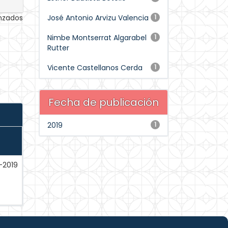
anzados
José Antonio Arvizu Valencia
1
Nimbe Montserrat Algarabel
1
Rutter
Vicente Castellanos Cerda
1
Fecha de publicación
2019
1
-2019