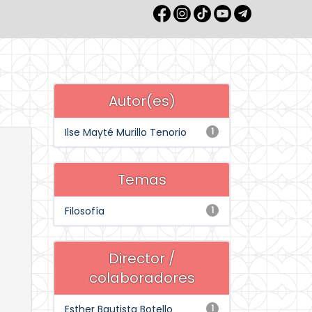
Autor(es)
Ilse Mayté Murillo Tenorio
1
Temas
Filosofía
1
Director /
colaboradores
Esther Bautista Botello
1