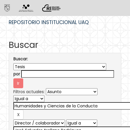
Skip
REPOSITORIO INSTITUCIONAL UAQ
navigation
Buscar
Buscar:
por
Filtros actuales: