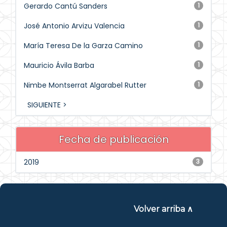
Gerardo Cantú Sanders
1
José Antonio Arvizu Valencia
1
María Teresa De la Garza Camino
1
Mauricio Ávila Barba
1
Nimbe Montserrat Algarabel Rutter
1
SIGUIENTE >
Fecha de publicación
2019
3
Volver arriba ∧