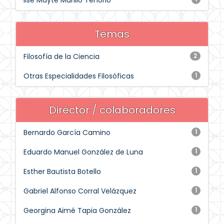
Ilse Mayté Murillo Tenorio
Temas
Filosofía de la Ciencia
2
Otras Especialidades Filosóficas
1
Director / colaboradores
Bernardo García Camino
1
Eduardo Manuel González de Luna
1
Esther Bautista Botello
1
Gabriel Alfonso Corral Velázquez
1
Georgina Aimé Tapia González
1