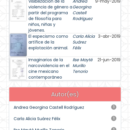
Visibilización de la
Andrea
9-may-2019
violencia de género a
Georgina
partir del programa
Castell
de filosofía para
Rodríguez
niños, niñas y
jóvenes.
El especismo como
Carla Alicia
3-abr-2019
artífice de la
Suárez
explotación animal.
Félix
Imaginarios de la
Ilse Mayté
21-jun-2019
narcoviolencia en el
Murillo
cine mexicano
Tenorio
contemporáneo
Autor(es)
Andrea Georgina Castell Rodríguez
1
Carla Alicia Suárez Félix
1
1