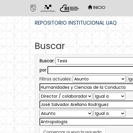
INICIO
Skip
REPOSITORIO INSTITUCIONAL UAQ
navigation
Buscar
Buscar:
por
Filtros actuales:
Comenzar nueva busqueda