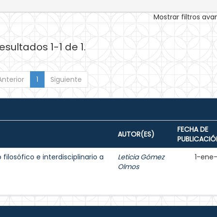
Mostrar filtros av
esultados 1-1 de 1.
Anterior
1
Siguiente
FECHA DE
AUTOR(ES)
PUBLICACIÓ
filosófico e interdisciplinario a
Leticia Gómez
1-ene
Olmos