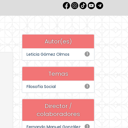
Autor(es)
Leticia Gómez Olmos
1
Temas
Filosofía Social
1
Director /
colaboradores
Fernando Manuel González
1