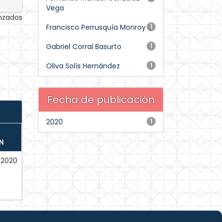
Vega
anzados
Francisco Perrusquía Monroy
1
Gabriel Corral Basurto
1
Oliva Solís Hernández
1
Fecha de publicación
2020
1
N
-2020