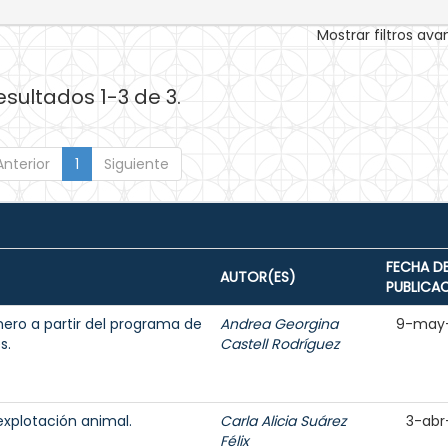
Mostrar filtros av
esultados 1-3 de 3.
Anterior
1
Siguiente
FECHA D
AUTOR(ES)
PUBLICA
énero a partir del programa de
Andrea Georgina
9-may
s.
Castell Rodríguez
explotación animal.
Carla Alicia Suárez
3-abr
Félix