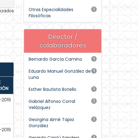
Otras Especialidades
1
anzados
Filosóficas
Director /
colaboradores
Bernardo García Camino
1
Eduardo Manuel González de
1
Luna
E
CIÓN
Esther Bautista Botello
1
-2019
Gabriel Alfonso Corral
1
Velázquez
Georgina Aimé Tapia
1
González
-2019
Gerardo Cantú Sanders
1