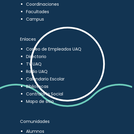
Coordinaciones
Facultades
Campus
Enlaces
Correo de Empleados UAQ
Directorio
TV UAQ
Radio UAQ
Calendario Escolar
Bibliotecas
Contraloría Social
Mapa de sitio
Comunidades
Alumnos