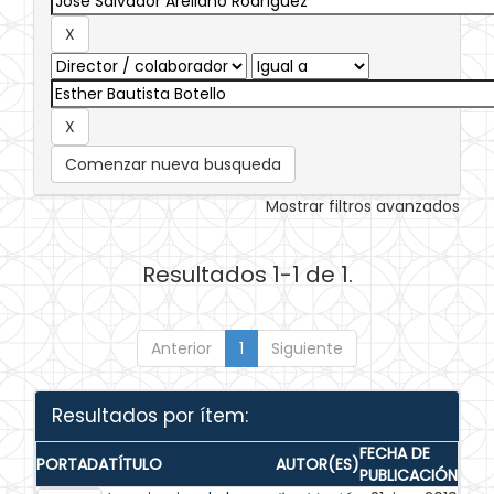
Comenzar nueva busqueda
Mostrar filtros avanzados
Resultados 1-1 de 1.
Anterior
1
Siguiente
Resultados por ítem:
FECHA DE
PORTADA
TÍTULO
AUTOR(ES)
PUBLICACIÓN