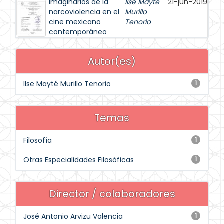
Imaginarios de la
Ilse Mayté
21-jun-2019
narcoviolencia en el
Murillo
cine mexicano
Tenorio
contemporáneo
Autor(es)
Ilse Mayté Murillo Tenorio
1
Temas
Filosofía
1
Otras Especialidades Filosóficas
1
Director / colaboradores
José Antonio Arvizu Valencia
1