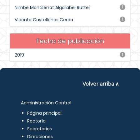
Nimbe Montserrat Algarabel Rutter
1
Vicente Castellanos Cerda
1
Fecha de publicación
2019
1
Volver arriba ∧
Administración Central
Página principal
Rectoría
Secretarios
Direcciones