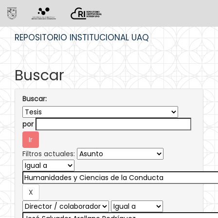
Skip
REPOSITORIO INSTITUCIONAL UAQ
navigation
Buscar
Buscar:
por
Filtros actuales: